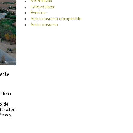
Normativas
Fotovoltaica
Eventos
Autoconsumo compartido
Autoconsumo
erta
llería
po de
 sector.
icas y