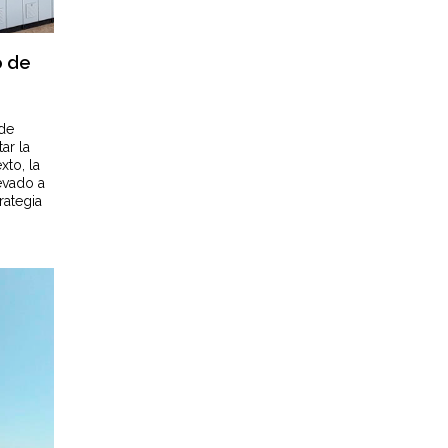
o de
 de
ar la
xto, la
evado a
rategia