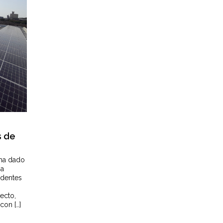
s de
ha dado
na
edentes
ecto,
con […]