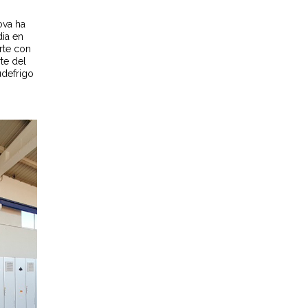
ova ha
dia en
rte con
te del
udefrigo