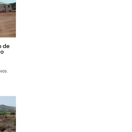
o de
do
vos.