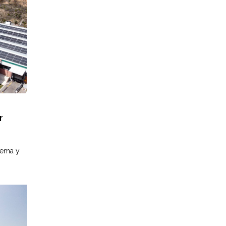
r
s
stema y