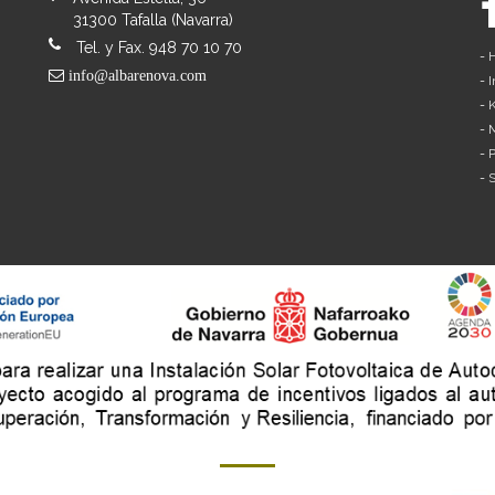
31300 Tafalla (Navarra)
Tel. y Fax. 948 70 10 70
-
H
info@albarenova.com
-
I
-
K
-
M
-
P
-
S