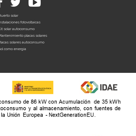
uerto solar
nstalaciones fotovoltaicas
it solar autoconsumo
antenimiento placas solares
lacas solares autoconsumo
ol como energía