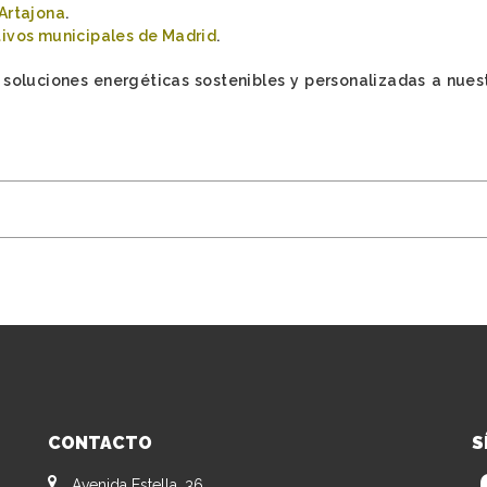
Artajona
.
tivos municipales de Madrid
.
oluciones energéticas sostenibles y personalizadas a nuestr
CONTACTO
S
Avenida Estella, 36