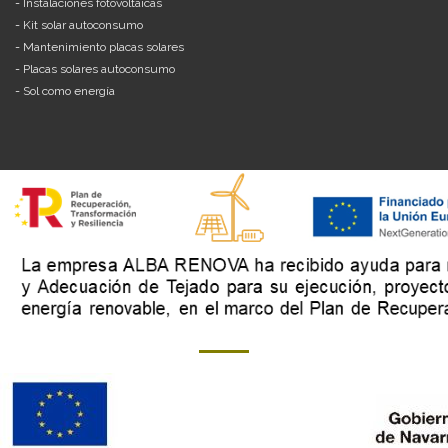
-
Instalaciones fotovoltaicas
-
Kit solar autoconsumo
-
Mantenimiento placas solares
-
Placas solares autoconsumo
-
Sol como energía