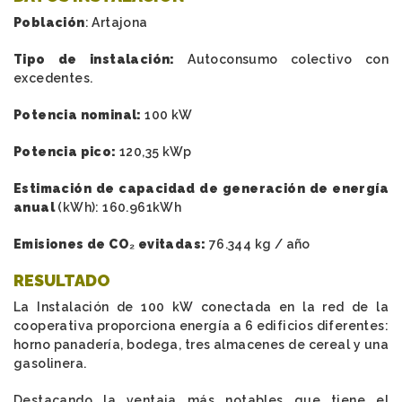
Población
: Artajona
Tipo de instalación:
Autoconsumo colectivo con
excedentes.
Potencia nominal:
100 kW
Potencia pico:
120,35 kWp
Estimación de capacidad de generación de energía
anual
(kWh): 160.961kWh
Emisiones de CO₂ evitadas:
76.344 kg / año
RESULTADO
La Instalación de 100 kW conectada en la red de la
cooperativa proporciona energía a 6 edificios diferentes:
horno panadería, bodega, tres almacenes de cereal y una
gasolinera.
Destacando la ventaja más notables que tiene el