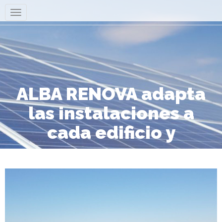
ALBA RENOVA adapta
las instalaciones a
cada edificio y
consumo.
Autoconsumo compartido para los
edificios de COOPERATIVA AGRÍCOLA DEL
GRUPO AN